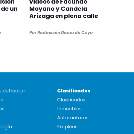
isión
videos de Facundo
 de un
Moyano y Candela
Arizaga en plena calle
o
Por
Redacción Diario de Cuyo
 del lector
Clasificados
on
Clasificados
es
Inmuebles
Automotores
logía
Empleos