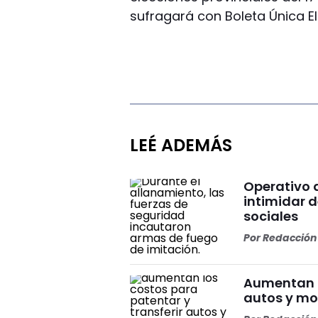
sufragará con Boleta Única El
LEÉ ADEMÁS
Operativo 
intimidar d
sociales
Por
Redacción 
Aumentan l
autos y mot