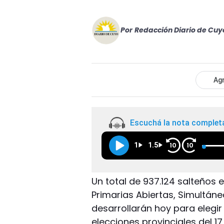
Por
Redacción Diario de Cuy
Agr
Escuchá la nota complet
1
1.5
10
10
Un total de 937.124 salteños 
Primarias Abiertas, Simultán
desarrollarán hoy para elegi
elecciones provinciales del 1