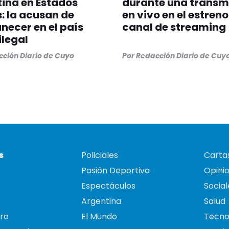
ina en Estados
durante una transm
: la acusan de
en vivo en el estreno
ecer en el país
canal de streaming
legal
ción Diario de Cuyo
Por
Redacción Diario de Cuy
s
Policiales
Cartas
Pasión Deportiva
Opini
Espectáculos
Social
Argentina
Salud
ro
El Mundo
Tecno