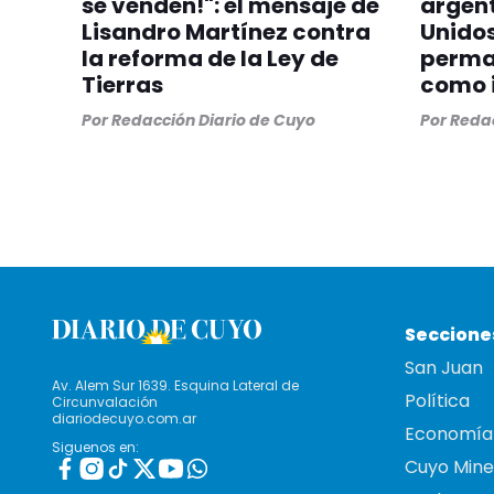
se venden!": el mensaje de
argent
Lisandro Martínez contra
Unidos
la reforma de la Ley de
perman
Tierras
como i
Por
Redacción Diario de Cuyo
Por
Redac
Seccione
San Juan
Av. Alem Sur 1639. Esquina Lateral de
Política
Circunvalación
diariodecuyo.com.ar
Economía
Siguenos en:
Cuyo Mine