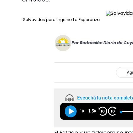
Salvavidas para ingenio La Esperanza
Por
Redacción Diario de Cuy
Agr
Escuchá la nota complet
1
1.5
10
10
El Estado y un fideicomiso i