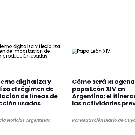
ierno digitaliza y
Cómo será la agend
iliza el régimen de
papa León XIV en
ación de líneas de
Argentina: el itinera
cción usadas
las actividades pre
ia Noticias Argentinas
Por
Redacción Diario de Cuy