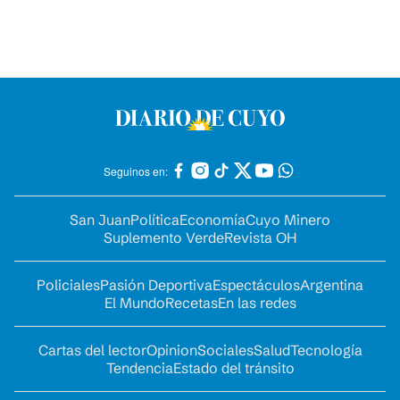
Seguinos en:
San Juan
Política
Economía
Cuyo Minero
Suplemento Verde
Revista OH
Policiales
Pasión Deportiva
Espectáculos
Argentina
El Mundo
Recetas
En las redes
Cartas del lector
Opinion
Sociales
Salud
Tecnología
Tendencia
Estado del tránsito