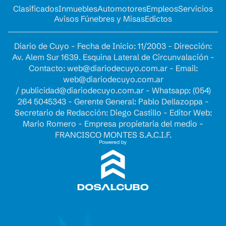
Clasificados
Inmuebles
Automotores
Empleos
Servicios
Avisos Fúnebres y Misas
Edictos
Diario de Cuyo - Fecha de Inicio: 11/2003 - Dirección:
Av. Alem Sur 1639. Esquina Lateral de Circunvalación -
Contacto:
web@diariodecuyo.com.ar
- Email:
web@diariodecuyo.com.ar
/
publicidad@diariodecuyo.com.ar
-
Whatsapp: (054)
264 5045343 - Gerente General: Pablo Dellazoppa -
Secretario de Redacción: Diego Castillo - Editor Web:
Mario Romero - Empresa propietaria del medio -
FRANCISCO MONTES S.A.C.I.F.