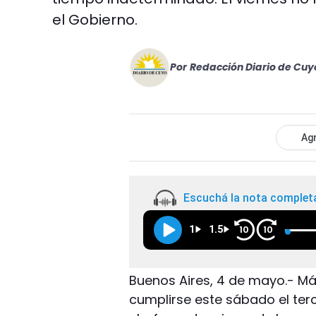
el Gobierno.
Por
Redacción Diario de Cuy
Agr
Escuchá la nota complet
1
1.5
10
10
Buenos Aires, 4 de mayo.- Má
cumplirse este sábado el terc