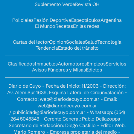
Suplemento Verde
Revista OH
Policiales
Pasión Deportiva
Espectáculos
Argentina
El Mundo
Recetas
En las redes
Cartas del lector
Opinion
Sociales
Salud
Tecnología
Tendencia
Estado del tránsito
Clasificados
Inmuebles
Automotores
Empleos
Servicios
Avisos Fúnebres y Misas
Edictos
Diario de Cuyo - Fecha de Inicio: 11/2003 - Dirección:
Av. Alem Sur 1639. Esquina Lateral de Circunvalación -
Contacto:
web@diariodecuyo.com.ar
- Email:
web@diariodecuyo.com.ar
/
publicidad@diariodecuyo.com.ar
-
Whatsapp: (054)
264 5045343 - Gerente General: Pablo Dellazoppa -
Secretario de Redacción: Diego Castillo - Editor Web:
Mario Romero - Empresa propietaria del medio -