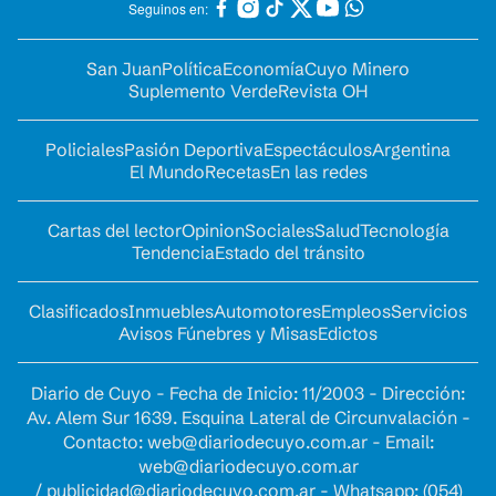
Seguinos en:
San Juan
Política
Economía
Cuyo Minero
Suplemento Verde
Revista OH
Policiales
Pasión Deportiva
Espectáculos
Argentina
El Mundo
Recetas
En las redes
Cartas del lector
Opinion
Sociales
Salud
Tecnología
Tendencia
Estado del tránsito
Clasificados
Inmuebles
Automotores
Empleos
Servicios
Avisos Fúnebres y Misas
Edictos
Diario de Cuyo - Fecha de Inicio: 11/2003 - Dirección:
Av. Alem Sur 1639. Esquina Lateral de Circunvalación -
Contacto:
web@diariodecuyo.com.ar
- Email:
web@diariodecuyo.com.ar
/
publicidad@diariodecuyo.com.ar
-
Whatsapp: (054)