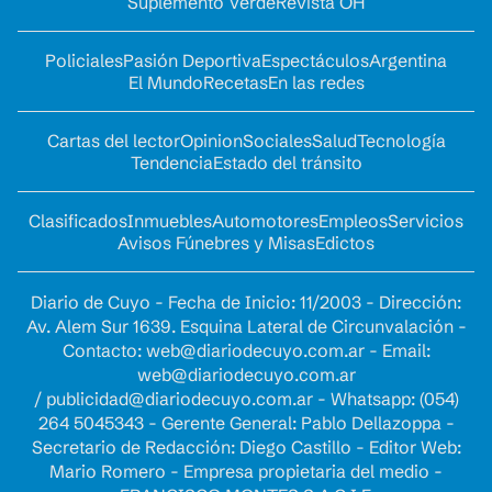
Suplemento Verde
Revista OH
Policiales
Pasión Deportiva
Espectáculos
Argentina
El Mundo
Recetas
En las redes
Cartas del lector
Opinion
Sociales
Salud
Tecnología
Tendencia
Estado del tránsito
Clasificados
Inmuebles
Automotores
Empleos
Servicios
Avisos Fúnebres y Misas
Edictos
Diario de Cuyo - Fecha de Inicio: 11/2003 - Dirección:
Av. Alem Sur 1639. Esquina Lateral de Circunvalación -
Contacto:
web@diariodecuyo.com.ar
- Email:
web@diariodecuyo.com.ar
/
publicidad@diariodecuyo.com.ar
-
Whatsapp: (054)
264 5045343 - Gerente General: Pablo Dellazoppa -
Secretario de Redacción: Diego Castillo - Editor Web:
Mario Romero - Empresa propietaria del medio -