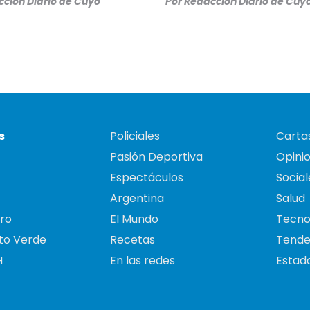
ción Diario de Cuyo
Por
Redacción Diario de Cuy
s
Policiales
Cartas
Pasión Deportiva
Opini
Espectáculos
Social
Argentina
Salud
ro
El Mundo
Tecno
to Verde
Recetas
Tende
H
En las redes
Estado