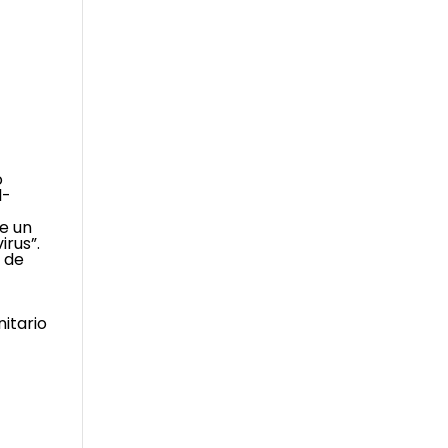
o
l-
de un
irus”.
a de
itario