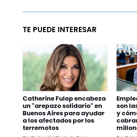
TE PUEDE INTERESAR
Catherine Fulop encabeza
Empleo
un "arepazo solidario" en
son la
Buenos Aires para ayudar
y cóm
a los afectados por los
cobrar
terremotos
millon