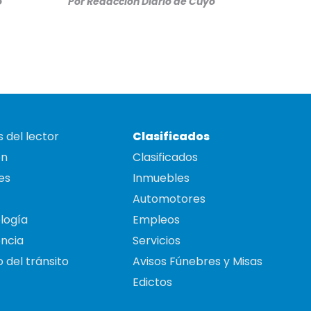
o
Por
Redacción Diario de Cuyo
 del lector
Clasificados
on
Clasificados
es
Inmuebles
Automotores
logía
Empleos
ncia
Servicios
 del tránsito
Avisos Fúnebres y Misas
Edictos