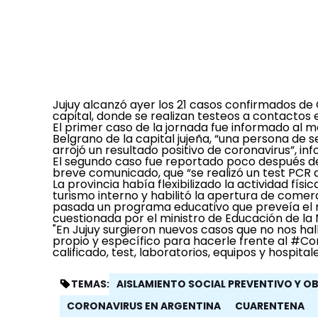
Jujuy alcanzó ayer los 21 casos confirmados de
capital,
donde se realizan testeos a contactos 
El primer caso de la jornada fue informado al m
Belgrano de la capital jujeña, “una persona de s
arrojó un resultado positivo de coronavirus”, in
El segundo caso fue reportado poco después de 
breve comunicado, que “se realizó un test PCR a
La provincia había flexibilizado la actividad fís
turismo interno y habilitó la apertura de comer
pasada un programa educativo que preveía el r
cuestionada por el ministro de Educación de la N
"En Jujuy surgieron nuevos casos que no nos ha
propio y específico para hacerle frente al #Co
calificado, test, laboratorios, equipos y hospit
AISLAMIENTO SOCIAL PREVENTIVO Y O
TEMAS:
CORONAVIRUS EN ARGENTINA
CUARENTENA