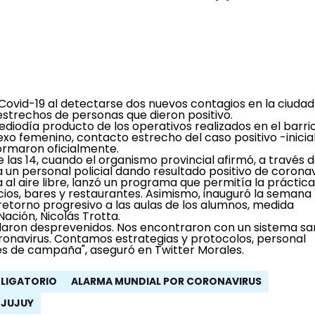
 Covid-19 al detectarse dos nuevos contagios en la ciudad
estrechos de personas que dieron positivo.
ediodía producto de los operativos realizados en el barri
exo femenino, contacto estrecho del caso positivo -inicia
formaron oficialmente.
las 14, cuando el organismo provincial afirmó, a través 
 un personal policial dando resultado positivo de coronav
ica al aire libre, lanzó un programa que permitía la práctic
cios, bares y restaurantes.
Asimismo, inauguró la semana
etorno progresivo a las aulas de los alumnos, medida
ación, Nicolás Trotta.
llaron desprevenidos.
Nos encontraron con un sistema san
ronavirus. Contamos estrategias y protocolos, personal
ales de campaña", aseguró en Twitter Morales.
BLIGATORIO
ALARMA MUNDIAL POR CORONAVIRUS
JUJUY