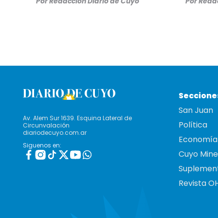
Por
Redacción Diario de Cuyo
Por
Redac
Seccione
San Juan
Av. Alem Sur 1639. Esquina Lateral de
Política
Circunvalación
diariodecuyo.com.ar
Economía
Siguenos en:
Cuyo Mine
Suplemen
Revista O