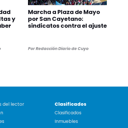
edad
Marcha a Plaza de Mayo
ltas y
por San Cayetano:
aber
sindicatos contra el ajuste
o
Por
Redacción Diario de Cuyo
 del lector
Clasificados
on
Clasificados
es
Inmuebles