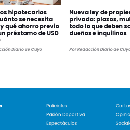
os hipotecarios
Nueva ley de propi
uánto se necesita
privada: plazos, mu
y qué ahorro previo
todo lo que deben s
un préstamo de USD
dueños e inquilinos
0
ción Diario de Cuyo
Por
Redacción Diario de Cuy
s
Policiales
Cartas
Pasión Deportiva
Opini
Espectáculos
Social