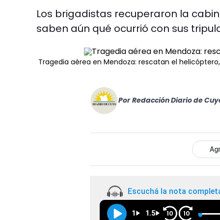
Los brigadistas recuperaron la cabina
saben aún qué ocurrió con sus tripul
Tragedia aérea en Mendoza: rescatan el helicóptero,
Por
Redacción Diario de Cuy
Agr
Escuchá la nota complet
1
1.5
10
10