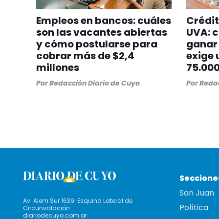
Empleos en bancos: cuáles
Crédit
son las vacantes abiertas
UVA: c
y cómo postularse para
ganar 
cobrar más de $2,4
exige 
millones
75.00
Por
Redacción Diario de Cuyo
Por
Redac
Seccione
San Juan
Av. Alem Sur 1639. Esquina Lateral de
Política
Circunvalación
diariodecuyo.com.ar