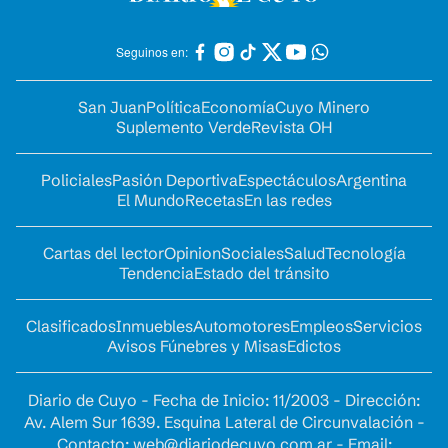
Seguinos en:
San Juan
Política
Economía
Cuyo Minero
Suplemento Verde
Revista OH
Policiales
Pasión Deportiva
Espectáculos
Argentina
El Mundo
Recetas
En las redes
Cartas del lector
Opinion
Sociales
Salud
Tecnología
Tendencia
Estado del tránsito
Clasificados
Inmuebles
Automotores
Empleos
Servicios
Avisos Fúnebres y Misas
Edictos
Diario de Cuyo - Fecha de Inicio: 11/2003 - Dirección:
Av. Alem Sur 1639. Esquina Lateral de Circunvalación -
Contacto:
web@diariodecuyo.com.ar
- Email: