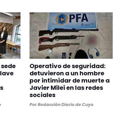
a sede
Operativo de seguridad:
clave
detuvieron a un hombre
por intimidar de muerte a
ís
Javier Milei en las redes
sociales
o
Por
Redacción Diario de Cuyo