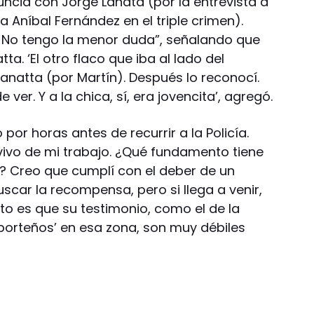
nuncia con Jorge Lanata (por la entrevista a
a Aníbal Fernández en el triple crimen).
o. No tengo la menor duda”, señalando que
ta. ‘El otro flaco que iba al lado del
Lanatta (por Martín). Después lo reconocí.
 ver. Y a la chica, sí, era jovencita’, agregó.
or horas antes de recurrir a la Policía.
 vivo de mi trabajo. ¿Qué fundamento tiene
? Creo que cumplí con el deber de un
car la recompensa, pero si llega a venir,
rto es que su testimonio, como el de la
‘porteños’ en esa zona, son muy débiles