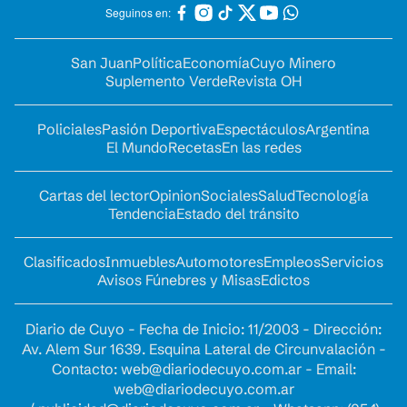
Seguinos en:
San Juan
Política
Economía
Cuyo Minero
Suplemento Verde
Revista OH
Policiales
Pasión Deportiva
Espectáculos
Argentina
El Mundo
Recetas
En las redes
Cartas del lector
Opinion
Sociales
Salud
Tecnología
Tendencia
Estado del tránsito
Clasificados
Inmuebles
Automotores
Empleos
Servicios
Avisos Fúnebres y Misas
Edictos
Diario de Cuyo - Fecha de Inicio: 11/2003 - Dirección:
Av. Alem Sur 1639. Esquina Lateral de Circunvalación -
Contacto:
web@diariodecuyo.com.ar
- Email:
web@diariodecuyo.com.ar