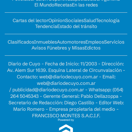
El Mundo
Recetas
En las redes
Cartas del lector
Opinion
Sociales
Salud
Tecnología
Tendencia
Estado del tránsito
Clasificados
Inmuebles
Automotores
Empleos
Servicios
Avisos Fúnebres y Misas
Edictos
Diario de Cuyo - Fecha de Inicio: 11/2003 - Dirección:
Av. Alem Sur 1639. Esquina Lateral de Circunvalación -
Contacto:
web@diariodecuyo.com.ar
- Email:
web@diariodecuyo.com.ar
/
publicidad@diariodecuyo.com.ar
-
Whatsapp: (054)
264 5045343 - Gerente General: Pablo Dellazoppa -
Secretario de Redacción: Diego Castillo - Editor Web:
Mario Romero - Empresa propietaria del medio -
FRANCISCO MONTES S.A.C.I.F.