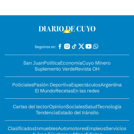
Seguinos en:
San Juan
Política
Economía
Cuyo Minero
Suplemento Verde
Revista OH
Policiales
Pasión Deportiva
Espectáculos
Argentina
El Mundo
Recetas
En las redes
Cartas del lector
Opinion
Sociales
Salud
Tecnología
Tendencia
Estado del tránsito
Clasificados
Inmuebles
Automotores
Empleos
Servicios