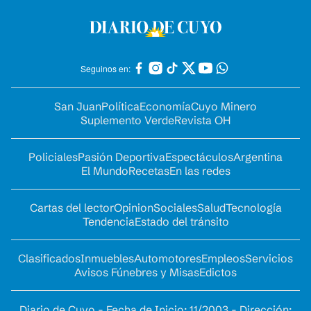
Seguinos en:
San Juan
Política
Economía
Cuyo Minero
Suplemento Verde
Revista OH
Policiales
Pasión Deportiva
Espectáculos
Argentina
El Mundo
Recetas
En las redes
Cartas del lector
Opinion
Sociales
Salud
Tecnología
Tendencia
Estado del tránsito
Clasificados
Inmuebles
Automotores
Empleos
Servicios
Avisos Fúnebres y Misas
Edictos
Diario de Cuyo - Fecha de Inicio: 11/2003 - Dirección: