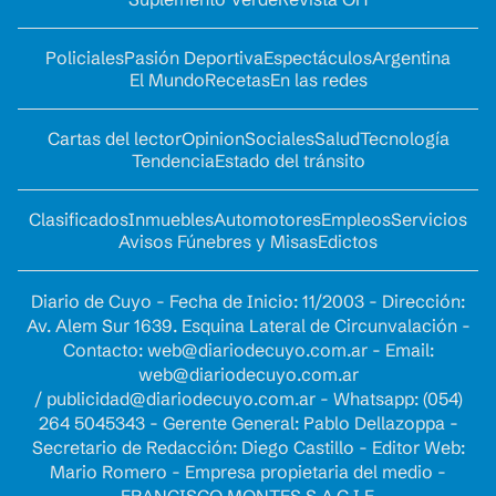
Policiales
Pasión Deportiva
Espectáculos
Argentina
El Mundo
Recetas
En las redes
Cartas del lector
Opinion
Sociales
Salud
Tecnología
Tendencia
Estado del tránsito
Clasificados
Inmuebles
Automotores
Empleos
Servicios
Avisos Fúnebres y Misas
Edictos
Diario de Cuyo - Fecha de Inicio: 11/2003 - Dirección:
Av. Alem Sur 1639. Esquina Lateral de Circunvalación -
Contacto:
web@diariodecuyo.com.ar
- Email:
web@diariodecuyo.com.ar
/
publicidad@diariodecuyo.com.ar
-
Whatsapp: (054)
264 5045343 - Gerente General: Pablo Dellazoppa -
Secretario de Redacción: Diego Castillo - Editor Web:
Mario Romero - Empresa propietaria del medio -