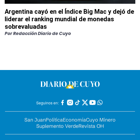
Argentina cayó en el Índice Big Mac y dejó de
liderar el ranking mundial de monedas
sobrevaluadas
Por
Redacción Diario de Cuyo
Seguinos en:
San Juan
Política
Economía
Cuyo Minero
Suplemento Verde
Revista OH