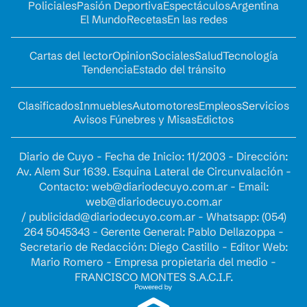
Policiales
Pasión Deportiva
Espectáculos
Argentina
El Mundo
Recetas
En las redes
Cartas del lector
Opinion
Sociales
Salud
Tecnología
Tendencia
Estado del tránsito
Clasificados
Inmuebles
Automotores
Empleos
Servicios
Avisos Fúnebres y Misas
Edictos
Diario de Cuyo - Fecha de Inicio: 11/2003 - Dirección:
Av. Alem Sur 1639. Esquina Lateral de Circunvalación -
Contacto:
web@diariodecuyo.com.ar
- Email:
web@diariodecuyo.com.ar
/
publicidad@diariodecuyo.com.ar
-
Whatsapp: (054)
264 5045343 - Gerente General: Pablo Dellazoppa -
Secretario de Redacción: Diego Castillo - Editor Web:
Mario Romero - Empresa propietaria del medio -
FRANCISCO MONTES S.A.C.I.F.