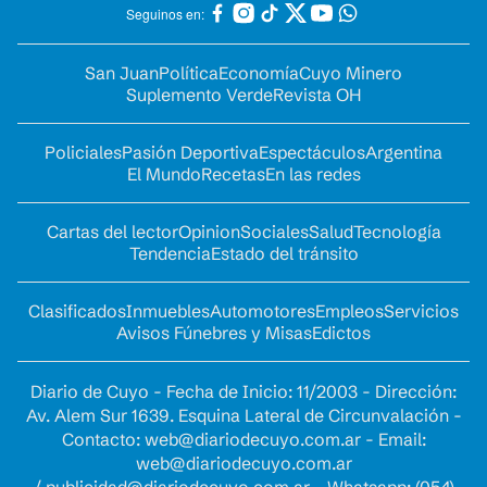
Seguinos en:
San Juan
Política
Economía
Cuyo Minero
Suplemento Verde
Revista OH
Policiales
Pasión Deportiva
Espectáculos
Argentina
El Mundo
Recetas
En las redes
Cartas del lector
Opinion
Sociales
Salud
Tecnología
Tendencia
Estado del tránsito
Clasificados
Inmuebles
Automotores
Empleos
Servicios
Avisos Fúnebres y Misas
Edictos
Diario de Cuyo - Fecha de Inicio: 11/2003 - Dirección:
Av. Alem Sur 1639. Esquina Lateral de Circunvalación -
Contacto:
web@diariodecuyo.com.ar
- Email:
web@diariodecuyo.com.ar