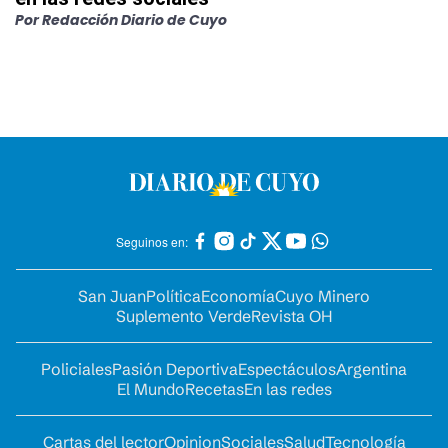
Por
Redacción Diario de Cuyo
Seguinos en:
San Juan
Política
Economía
Cuyo Minero
Suplemento Verde
Revista OH
Policiales
Pasión Deportiva
Espectáculos
Argentina
El Mundo
Recetas
En las redes
Cartas del lector
Opinion
Sociales
Salud
Tecnología