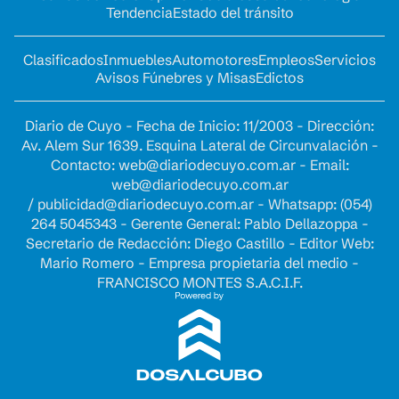
Tendencia
Estado del tránsito
Clasificados
Inmuebles
Automotores
Empleos
Servicios
Avisos Fúnebres y Misas
Edictos
Diario de Cuyo - Fecha de Inicio: 11/2003 - Dirección:
Av. Alem Sur 1639. Esquina Lateral de Circunvalación -
Contacto:
web@diariodecuyo.com.ar
- Email:
web@diariodecuyo.com.ar
/
publicidad@diariodecuyo.com.ar
-
Whatsapp: (054)
264 5045343 - Gerente General: Pablo Dellazoppa -
Secretario de Redacción: Diego Castillo - Editor Web:
Mario Romero - Empresa propietaria del medio -
FRANCISCO MONTES S.A.C.I.F.