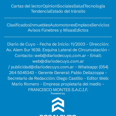
Cartas del lector
Opinion
Sociales
Salud
Tecnología
Tendencia
Estado del tránsito
Clasificados
Inmuebles
Automotores
Empleos
Servicios
Avisos Fúnebres y Misas
Edictos
Diario de Cuyo - Fecha de Inicio: 11/2003 - Dirección:
Av. Alem Sur 1639. Esquina Lateral de Circunvalación -
Contacto:
web@diariodecuyo.com.ar
- Email:
web@diariodecuyo.com.ar
/
publicidad@diariodecuyo.com.ar
-
Whatsapp: (054)
264 5045343 - Gerente General: Pablo Dellazoppa -
Secretario de Redacción: Diego Castillo - Editor Web:
Mario Romero - Empresa propietaria del medio -
FRANCISCO MONTES S.A.C.I.F.