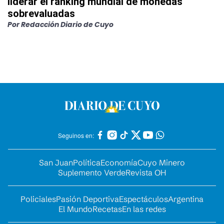
liderar el ranking mundial de monedas
sobrevaluadas
Por
Redacción Diario de Cuyo
Seguinos en:
San Juan
Política
Economía
Cuyo Minero
Suplemento Verde
Revista OH
Policiales
Pasión Deportiva
Espectáculos
Argentina
El Mundo
Recetas
En las redes