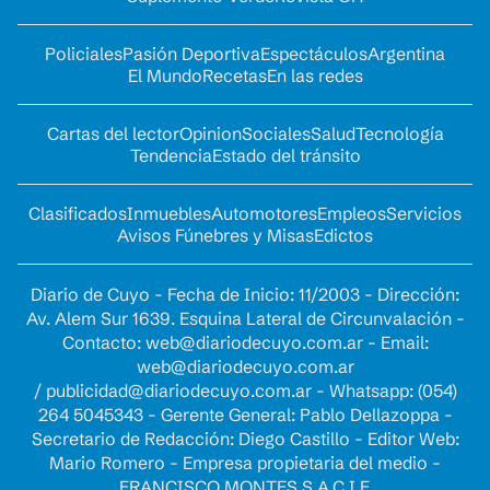
Policiales
Pasión Deportiva
Espectáculos
Argentina
El Mundo
Recetas
En las redes
Cartas del lector
Opinion
Sociales
Salud
Tecnología
Tendencia
Estado del tránsito
Clasificados
Inmuebles
Automotores
Empleos
Servicios
Avisos Fúnebres y Misas
Edictos
Diario de Cuyo - Fecha de Inicio: 11/2003 - Dirección:
Av. Alem Sur 1639. Esquina Lateral de Circunvalación -
Contacto:
web@diariodecuyo.com.ar
- Email:
web@diariodecuyo.com.ar
/
publicidad@diariodecuyo.com.ar
-
Whatsapp: (054)
264 5045343 - Gerente General: Pablo Dellazoppa -
Secretario de Redacción: Diego Castillo - Editor Web:
Mario Romero - Empresa propietaria del medio -
FRANCISCO MONTES S.A.C.I.F.