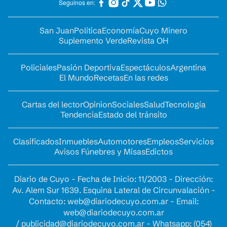
Seguinos en:
San Juan
Política
Economía
Cuyo Minero
Suplemento Verde
Revista OH
Policiales
Pasión Deportiva
Espectáculos
Argentina
El Mundo
Recetas
En las redes
Cartas del lector
Opinion
Sociales
Salud
Tecnología
Tendencia
Estado del tránsito
Clasificados
Inmuebles
Automotores
Empleos
Servicios
Avisos Fúnebres y Misas
Edictos
Diario de Cuyo - Fecha de Inicio: 11/2003 - Dirección:
Av. Alem Sur 1639. Esquina Lateral de Circunvalación -
Contacto:
web@diariodecuyo.com.ar
- Email:
web@diariodecuyo.com.ar
/
publicidad@diariodecuyo.com.ar
-
Whatsapp: (054)