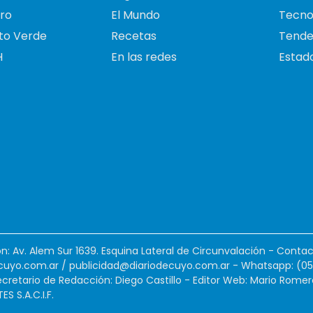
ro
El Mundo
Tecno
to Verde
Recetas
Tende
H
En las redes
Estado
ión: Av. Alem Sur 1639. Esquina Lateral de Circunvalación - Contac
cuyo.com.ar
/
publicidad@diariodecuyo.com.ar
-
Whatsapp: (0
cretario de Redacción: Diego Castillo - Editor Web: Mario Romer
 S.A.C.I.F.