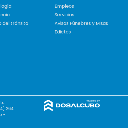
logía
Empleos
ncia
Servicios
 del tránsito
Avisos Fúnebres y Misas
Edictos
to:
54) 264
o -