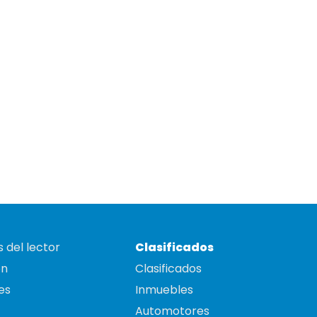
 del lector
Clasificados
on
Clasificados
es
Inmuebles
Automotores