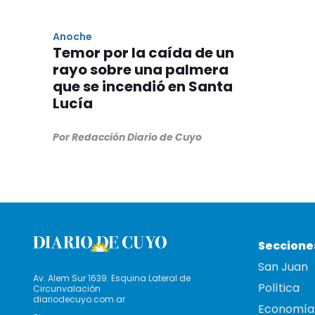
Anoche
Temor por la caída de un
rayo sobre una palmera
que se incendió en Santa
Lucía
Por Redacción Diario de Cuyo
Seccione
San Juan
Av. Alem Sur 1639. Esquina Lateral de
Política
Circunvalación
diariodecuyo.com.ar
Economía