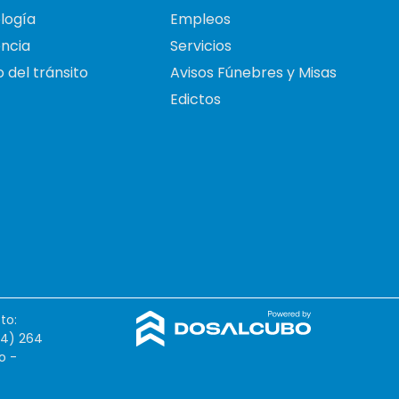
logía
Empleos
ncia
Servicios
 del tránsito
Avisos Fúnebres y Misas
Edictos
to:
54) 264
o -