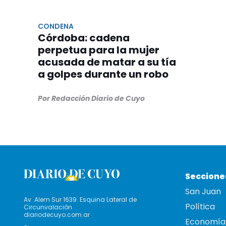
CONDENA
Córdoba: cadena
perpetua para la mujer
acusada de matar a su tía
a golpes durante un robo
Por Redacción Diario de Cuyo
Seccione
San Juan
Av. Alem Sur 1639. Esquina Lateral de
Política
Circunvalación
diariodecuyo.com.ar
Economía