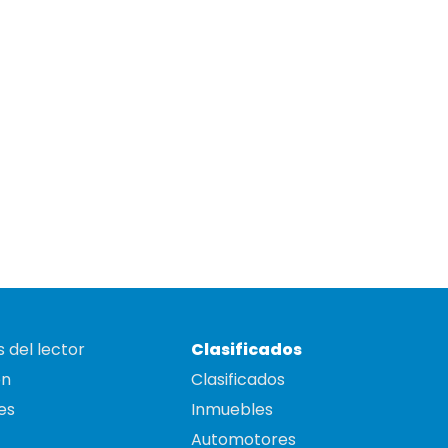
 del lector
Clasificados
on
Clasificados
es
Inmuebles
Automotores