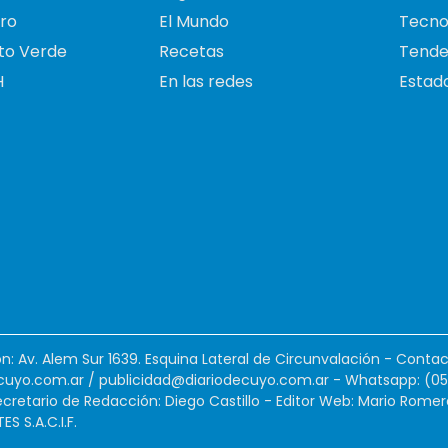
ro
El Mundo
Tecno
to Verde
Recetas
Tende
H
En las redes
Estado
ión: Av. Alem Sur 1639. Esquina Lateral de Circunvalación - Contac
cuyo.com.ar
/
publicidad@diariodecuyo.com.ar
-
Whatsapp: (0
cretario de Redacción: Diego Castillo - Editor Web: Mario Romer
 S.A.C.I.F.