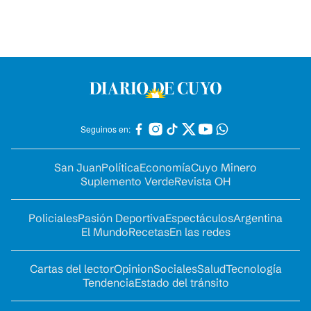
Seguinos en:
San Juan
Política
Economía
Cuyo Minero
Suplemento Verde
Revista OH
Policiales
Pasión Deportiva
Espectáculos
Argentina
El Mundo
Recetas
En las redes
Cartas del lector
Opinion
Sociales
Salud
Tecnología
Tendencia
Estado del tránsito