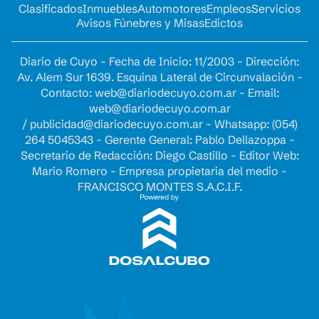
Clasificados
Inmuebles
Automotores
Empleos
Servicios
Avisos Fúnebres y Misas
Edictos
Diario de Cuyo - Fecha de Inicio: 11/2003 - Dirección:
Av. Alem Sur 1639. Esquina Lateral de Circunvalación -
Contacto:
web@diariodecuyo.com.ar
- Email:
web@diariodecuyo.com.ar
/
publicidad@diariodecuyo.com.ar
-
Whatsapp: (054)
264 5045343 - Gerente General: Pablo Dellazoppa -
Secretario de Redacción: Diego Castillo - Editor Web:
Mario Romero - Empresa propietaria del medio -
FRANCISCO MONTES S.A.C.I.F.