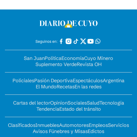
Seguinos en:
San Juan
Política
Economía
Cuyo Minero
Suplemento Verde
Revista OH
Policiales
Pasión Deportiva
Espectáculos
Argentina
El Mundo
Recetas
En las redes
Cartas del lector
Opinion
Sociales
Salud
Tecnología
Tendencia
Estado del tránsito
Clasificados
Inmuebles
Automotores
Empleos
Servicios
Avisos Fúnebres y Misas
Edictos