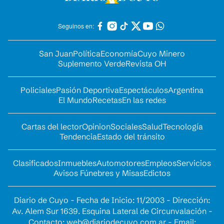
Seguinos en:
San Juan
Política
Economía
Cuyo Minero
Suplemento Verde
Revista OH
Policiales
Pasión Deportiva
Espectáculos
Argentina
El Mundo
Recetas
En las redes
Cartas del lector
Opinion
Sociales
Salud
Tecnología
Tendencia
Estado del tránsito
Clasificados
Inmuebles
Automotores
Empleos
Servicios
Avisos Fúnebres y Misas
Edictos
Diario de Cuyo - Fecha de Inicio: 11/2003 - Dirección:
Av. Alem Sur 1639. Esquina Lateral de Circunvalación -
Contacto:
web@diariodecuyo.com.ar
- Email: