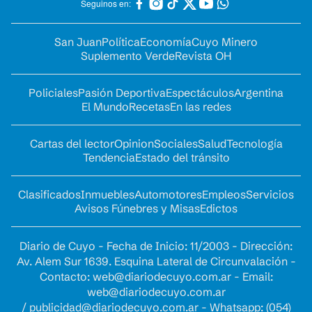
Seguinos en:
San Juan
Política
Economía
Cuyo Minero
Suplemento Verde
Revista OH
Policiales
Pasión Deportiva
Espectáculos
Argentina
El Mundo
Recetas
En las redes
Cartas del lector
Opinion
Sociales
Salud
Tecnología
Tendencia
Estado del tránsito
Clasificados
Inmuebles
Automotores
Empleos
Servicios
Avisos Fúnebres y Misas
Edictos
Diario de Cuyo - Fecha de Inicio: 11/2003 - Dirección:
Av. Alem Sur 1639. Esquina Lateral de Circunvalación -
Contacto:
web@diariodecuyo.com.ar
- Email:
web@diariodecuyo.com.ar
/
publicidad@diariodecuyo.com.ar
-
Whatsapp: (054)