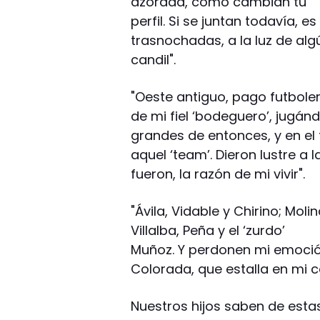
azorada, cómo cambian tu
perfil. Si se juntan todavía, 
trasnochadas, a la luz de alg
candil".
"Oeste antiguo, pago futbolero
de mi fiel ‘bodeguero’, jugánd
grandes de entonces, y en el 
aquel ‘team’. Dieron lustre a
fueron, la razón de mi vivir".
"Ávila, Vidable y Chirino; Mol
Villalba, Peña y el ‘zurdo’
Muñoz. Y perdonen mi emoción
Colorada, que estalla en mi c
Nuestros hijos saben de estas 