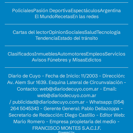
Policiales
Pasión Deportiva
Espectáculos
Argentina
El Mundo
Recetas
En las redes
Cartas del lector
Opinion
Sociales
Salud
Tecnología
Tendencia
Estado del tránsito
Clasificados
Inmuebles
Automotores
Empleos
Servicios
Avisos Fúnebres y Misas
Edictos
Diario de Cuyo - Fecha de Inicio: 11/2003 - Dirección:
Av. Alem Sur 1639. Esquina Lateral de Circunvalación -
Contacto:
web@diariodecuyo.com.ar
- Email:
web@diariodecuyo.com.ar
/
publicidad@diariodecuyo.com.ar
-
Whatsapp: (054)
264 5045343 - Gerente General: Pablo Dellazoppa -
Secretario de Redacción: Diego Castillo - Editor Web:
Mario Romero - Empresa propietaria del medio -
FRANCISCO MONTES S.A.C.I.F.