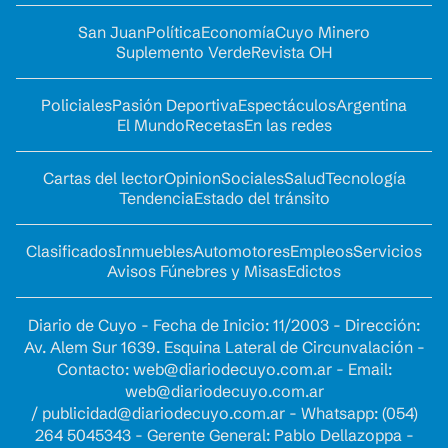
San Juan
Política
Economía
Cuyo Minero
Suplemento Verde
Revista OH
Policiales
Pasión Deportiva
Espectáculos
Argentina
El Mundo
Recetas
En las redes
Cartas del lector
Opinion
Sociales
Salud
Tecnología
Tendencia
Estado del tránsito
Clasificados
Inmuebles
Automotores
Empleos
Servicios
Avisos Fúnebres y Misas
Edictos
Diario de Cuyo - Fecha de Inicio: 11/2003 - Dirección:
Av. Alem Sur 1639. Esquina Lateral de Circunvalación -
Contacto:
web@diariodecuyo.com.ar
- Email:
web@diariodecuyo.com.ar
/
publicidad@diariodecuyo.com.ar
-
Whatsapp: (054)
264 5045343 - Gerente General: Pablo Dellazoppa -