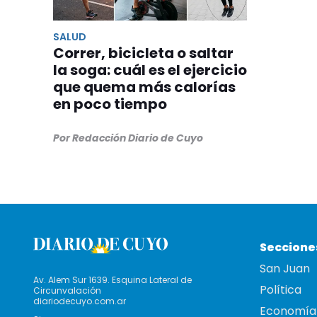
SALUD
Correr, bicicleta o saltar
la soga: cuál es el ejercicio
que quema más calorías
en poco tiempo
Por Redacción Diario de Cuyo
Seccione
San Juan
Av. Alem Sur 1639. Esquina Lateral de
Política
Circunvalación
diariodecuyo.com.ar
Economía