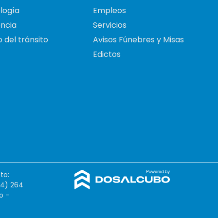
logía
Empleos
ncia
Servicios
 del tránsito
Avisos Fúnebres y Misas
Edictos
to:
54) 264
o -