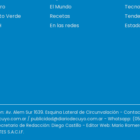
ro
El Mundo
Tecno
to Verde
Recetas
Tende
H
En las redes
Estado
ión: Av. Alem Sur 1639. Esquina Lateral de Circunvalación - Contac
cuyo.com.ar
/
publicidad@diariodecuyo.com.ar
-
Whatsapp: (0
cretario de Redacción: Diego Castillo - Editor Web: Mario Romer
 S.A.C.I.F.