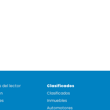
 del lector
Clasificados
on
Clasificados
es
Inmuebles
Automotores