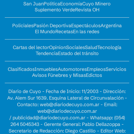
San Juan
Política
Economía
Cuyo Minero
Suplemento Verde
Revista OH
Policiales
Pasión Deportiva
Espectáculos
Argentina
El Mundo
Recetas
En las redes
Cartas del lector
Opinion
Sociales
Salud
Tecnología
Tendencia
Estado del tránsito
Clasificados
Inmuebles
Automotores
Empleos
Servicios
Avisos Fúnebres y Misas
Edictos
Diario de Cuyo - Fecha de Inicio: 11/2003 - Dirección:
Av. Alem Sur 1639. Esquina Lateral de Circunvalación -
Contacto:
web@diariodecuyo.com.ar
- Email:
web@diariodecuyo.com.ar
/
publicidad@diariodecuyo.com.ar
-
Whatsapp: (054)
264 5045343 - Gerente General: Pablo Dellazoppa -
Secretario de Redacción: Diego Castillo - Editor Web: