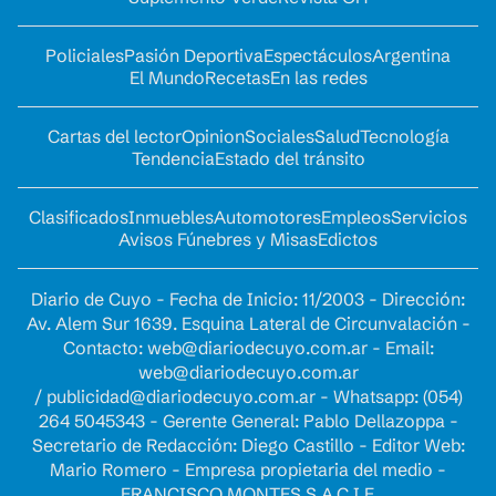
Policiales
Pasión Deportiva
Espectáculos
Argentina
El Mundo
Recetas
En las redes
Cartas del lector
Opinion
Sociales
Salud
Tecnología
Tendencia
Estado del tránsito
Clasificados
Inmuebles
Automotores
Empleos
Servicios
Avisos Fúnebres y Misas
Edictos
Diario de Cuyo - Fecha de Inicio: 11/2003 - Dirección:
Av. Alem Sur 1639. Esquina Lateral de Circunvalación -
Contacto:
web@diariodecuyo.com.ar
- Email:
web@diariodecuyo.com.ar
/
publicidad@diariodecuyo.com.ar
-
Whatsapp: (054)
264 5045343 - Gerente General: Pablo Dellazoppa -
Secretario de Redacción: Diego Castillo - Editor Web:
Mario Romero - Empresa propietaria del medio -
FRANCISCO MONTES S.A.C.I.F.