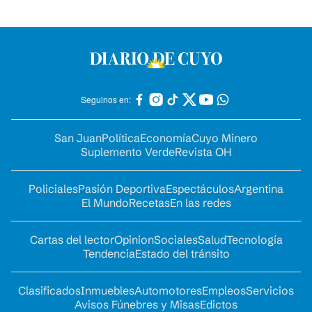
Seguinos en:
San Juan
Política
Economía
Cuyo Minero
Suplemento Verde
Revista OH
Policiales
Pasión Deportiva
Espectáculos
Argentina
El Mundo
Recetas
En las redes
Cartas del lector
Opinion
Sociales
Salud
Tecnología
Tendencia
Estado del tránsito
Clasificados
Inmuebles
Automotores
Empleos
Servicios
Avisos Fúnebres y Misas
Edictos