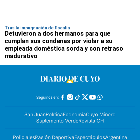
Tras la impugnación de fiscalía
Detuvieron a dos hermanos para que
cumplan sus condenas por violar a su
empleada doméstica sorda y con retraso
madurativo
Seguinos en:
San Juan
Política
Economía
Cuyo Minero
Suplemento Verde
Revista OH
Policiales
Pasión Deportiva
Espectáculos
Argentina