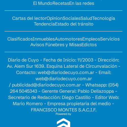
El Mundo
Recetas
En las redes
Cartas del lector
Opinion
Sociales
Salud
Tecnología
Tendencia
Estado del tránsito
Clasificados
Inmuebles
Automotores
Empleos
Servicios
Avisos Fúnebres y Misas
Edictos
Diario de Cuyo - Fecha de Inicio: 11/2003 - Dirección:
Av. Alem Sur 1639. Esquina Lateral de Circunvalación -
Contacto:
web@diariodecuyo.com.ar
- Email:
web@diariodecuyo.com.ar
/
publicidad@diariodecuyo.com.ar
-
Whatsapp: (054)
264 5045343 - Gerente General: Pablo Dellazoppa -
Secretario de Redacción: Diego Castillo - Editor Web:
Mario Romero - Empresa propietaria del medio -
FRANCISCO MONTES S.A.C.I.F.