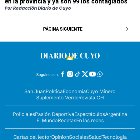
en la provincia y ya son 99 los contagiados
Por Redacción Diario de Cuyo
PÁGINA SIGUIENTE
Seguinos en:
San Juan
Política
Economía
Cuyo Minero
Suplemento Verde
Revista OH
Policiales
Pasión Deportiva
Espectáculos
Argentina
El Mundo
Recetas
En las redes
Cartas del lector
Opinion
Sociales
Salud
Tecnología