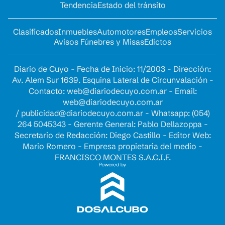
Tendencia
Estado del tránsito
Clasificados
Inmuebles
Automotores
Empleos
Servicios
Avisos Fúnebres y Misas
Edictos
Diario de Cuyo - Fecha de Inicio: 11/2003 - Dirección:
Av. Alem Sur 1639. Esquina Lateral de Circunvalación -
Contacto:
web@diariodecuyo.com.ar
- Email:
web@diariodecuyo.com.ar
/
publicidad@diariodecuyo.com.ar
-
Whatsapp: (054)
264 5045343 - Gerente General: Pablo Dellazoppa -
Secretario de Redacción: Diego Castillo - Editor Web:
Mario Romero - Empresa propietaria del medio -
FRANCISCO MONTES S.A.C.I.F.