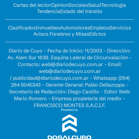
Cartas del lector
Opinion
Sociales
Salud
Tecnología
Tendencia
Estado del tránsito
Clasificados
Inmuebles
Automotores
Empleos
Servicios
Avisos Fúnebres y Misas
Edictos
Diario de Cuyo - Fecha de Inicio: 11/2003 - Dirección:
Av. Alem Sur 1639. Esquina Lateral de Circunvalación -
Contacto:
web@diariodecuyo.com.ar
- Email:
web@diariodecuyo.com.ar
/
publicidad@diariodecuyo.com.ar
-
Whatsapp: (054)
264 5045343 - Gerente General: Pablo Dellazoppa -
Secretario de Redacción: Diego Castillo - Editor Web:
Mario Romero - Empresa propietaria del medio -
FRANCISCO MONTES S.A.C.I.F.