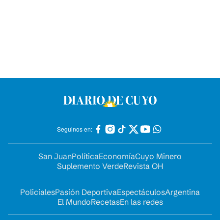
Seguinos en:
San Juan
Política
Economía
Cuyo Minero
Suplemento Verde
Revista OH
Policiales
Pasión Deportiva
Espectáculos
Argentina
El Mundo
Recetas
En las redes