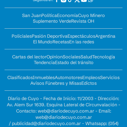
San Juan
Política
Economía
Cuyo Minero
Suplemento Verde
Revista OH
Policiales
Pasión Deportiva
Espectáculos
Argentina
El Mundo
Recetas
En las redes
Cartas del lector
Opinion
Sociales
Salud
Tecnología
Tendencia
Estado del tránsito
Clasificados
Inmuebles
Automotores
Empleos
Servicios
Avisos Fúnebres y Misas
Edictos
Diario de Cuyo - Fecha de Inicio: 11/2003 - Dirección:
Av. Alem Sur 1639. Esquina Lateral de Circunvalación -
Contacto:
web@diariodecuyo.com.ar
- Email:
web@diariodecuyo.com.ar
/
publicidad@diariodecuyo.com.ar
-
Whatsapp: (054)