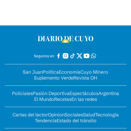
Seguinos en:
San Juan
Política
Economía
Cuyo Minero
Suplemento Verde
Revista OH
Policiales
Pasión Deportiva
Espectáculos
Argentina
El Mundo
Recetas
En las redes
Cartas del lector
Opinion
Sociales
Salud
Tecnología
Tendencia
Estado del tránsito