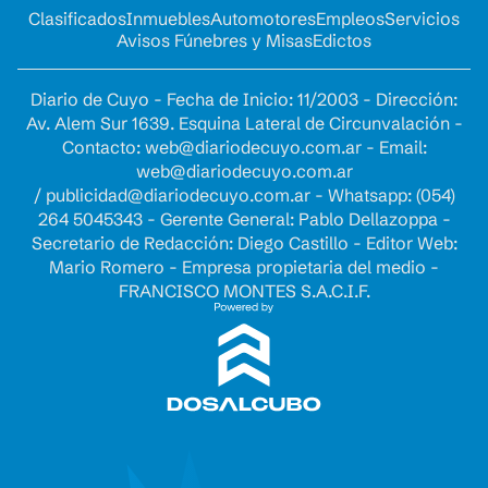
Clasificados
Inmuebles
Automotores
Empleos
Servicios
Avisos Fúnebres y Misas
Edictos
Diario de Cuyo - Fecha de Inicio: 11/2003 - Dirección:
Av. Alem Sur 1639. Esquina Lateral de Circunvalación -
Contacto:
web@diariodecuyo.com.ar
- Email:
web@diariodecuyo.com.ar
/
publicidad@diariodecuyo.com.ar
-
Whatsapp: (054)
264 5045343 - Gerente General: Pablo Dellazoppa -
Secretario de Redacción: Diego Castillo - Editor Web:
Mario Romero - Empresa propietaria del medio -
FRANCISCO MONTES S.A.C.I.F.