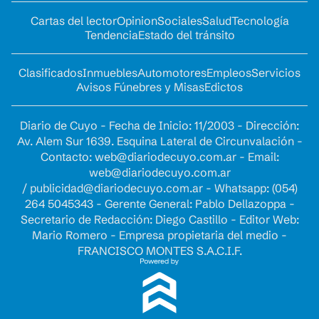
Cartas del lector
Opinion
Sociales
Salud
Tecnología
Tendencia
Estado del tránsito
Clasificados
Inmuebles
Automotores
Empleos
Servicios
Avisos Fúnebres y Misas
Edictos
Diario de Cuyo - Fecha de Inicio: 11/2003 - Dirección:
Av. Alem Sur 1639. Esquina Lateral de Circunvalación -
Contacto:
web@diariodecuyo.com.ar
- Email:
web@diariodecuyo.com.ar
/
publicidad@diariodecuyo.com.ar
-
Whatsapp: (054)
264 5045343 - Gerente General: Pablo Dellazoppa -
Secretario de Redacción: Diego Castillo - Editor Web:
Mario Romero - Empresa propietaria del medio -
FRANCISCO MONTES S.A.C.I.F.