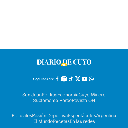
Seguinos en:
San Juan
Política
Economía
Cuyo Minero
Suplemento Verde
Revista OH
Policiales
Pasión Deportiva
Espectáculos
Argentina
El Mundo
Recetas
En las redes