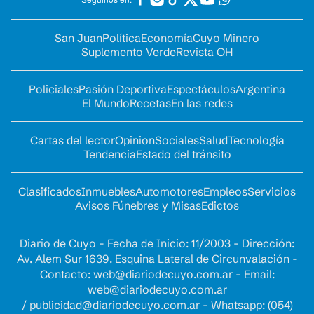
San Juan
Política
Economía
Cuyo Minero
Suplemento Verde
Revista OH
Policiales
Pasión Deportiva
Espectáculos
Argentina
El Mundo
Recetas
En las redes
Cartas del lector
Opinion
Sociales
Salud
Tecnología
Tendencia
Estado del tránsito
Clasificados
Inmuebles
Automotores
Empleos
Servicios
Avisos Fúnebres y Misas
Edictos
Diario de Cuyo - Fecha de Inicio: 11/2003 - Dirección:
Av. Alem Sur 1639. Esquina Lateral de Circunvalación -
Contacto:
web@diariodecuyo.com.ar
- Email:
web@diariodecuyo.com.ar
/
publicidad@diariodecuyo.com.ar
-
Whatsapp: (054)