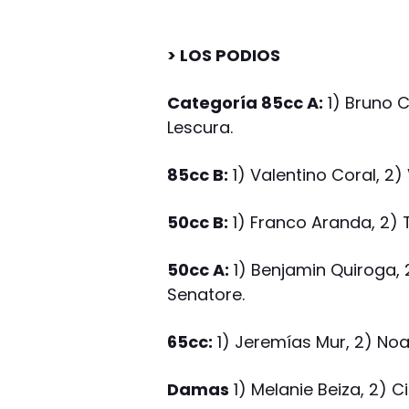
> LOS PODIOS
Categoría 85cc A:
1) Bruno 
Lescura.
85cc B:
1) Valentino Coral, 2)
50cc B:
1) Franco Aranda, 2) T
50cc A:
1) Benjamin Quiroga, 2
Senatore.
65cc:
1) Jeremías Mur, 2) Noa
Damas
1) Melanie Beiza, 2) Ci