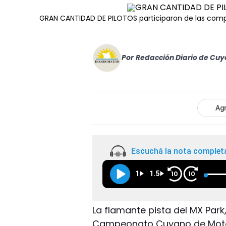
GRAN CANTIDAD DE PILOTOS participaron de las com
Por
Redacción Diario de Cuy
Agr
Escuchá la nota complet
1
1.5
10
10
La flamante pista del MX Par
Campeonato Cuyano de Motoc