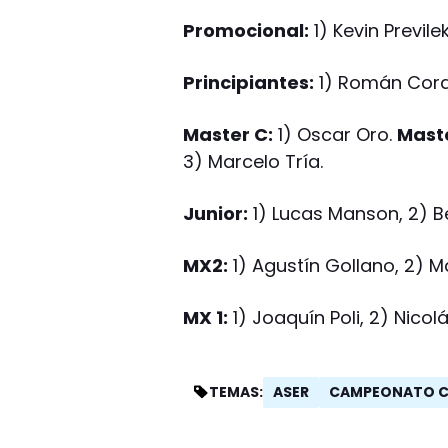
Promocional:
1) Kevin Previle
Principiantes:
1) Román Coral
Master C:
1) Oscar Oro.
Maste
3) Marcelo Tría.
Junior:
1) Lucas Manson, 2) B
MX2:
1) Agustín Gollano, 2) M
MX 1:
1) Joaquín Poli, 2) Nicolá
ASER
CAMPEONATO 
TEMAS: