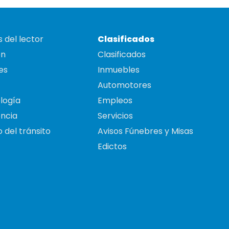
 del lector
Clasificados
on
Clasificados
es
Inmuebles
Automotores
logía
Empleos
ncia
Servicios
 del tránsito
Avisos Fúnebres y Misas
Edictos