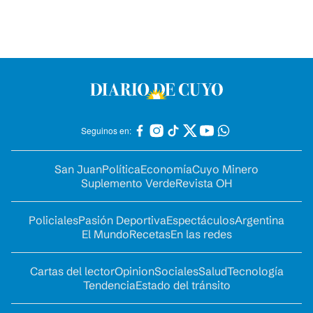
Seguinos en:
San Juan
Política
Economía
Cuyo Minero
Suplemento Verde
Revista OH
Policiales
Pasión Deportiva
Espectáculos
Argentina
El Mundo
Recetas
En las redes
Cartas del lector
Opinion
Sociales
Salud
Tecnología
Tendencia
Estado del tránsito