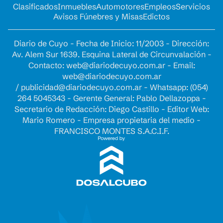
Clasificados
Inmuebles
Automotores
Empleos
Servicios
Avisos Fúnebres y Misas
Edictos
Diario de Cuyo - Fecha de Inicio: 11/2003 - Dirección:
Av. Alem Sur 1639. Esquina Lateral de Circunvalación -
Contacto:
web@diariodecuyo.com.ar
- Email:
web@diariodecuyo.com.ar
/
publicidad@diariodecuyo.com.ar
-
Whatsapp: (054)
264 5045343 - Gerente General: Pablo Dellazoppa -
Secretario de Redacción: Diego Castillo - Editor Web:
Mario Romero - Empresa propietaria del medio -
FRANCISCO MONTES S.A.C.I.F.