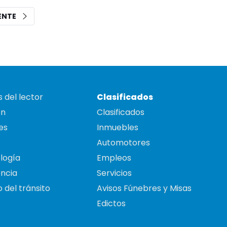
IENTE
 del lector
Clasificados
on
Clasificados
es
Inmuebles
Automotores
logía
Empleos
ncia
Servicios
 del tránsito
Avisos Fúnebres y Misas
Edictos