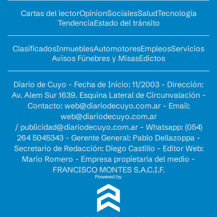
Cartas del lector
Opinion
Sociales
Salud
Tecnología
Tendencia
Estado del tránsito
Clasificados
Inmuebles
Automotores
Empleos
Servicios
Avisos Fúnebres y Misas
Edictos
Diario de Cuyo - Fecha de Inicio: 11/2003 - Dirección:
Av. Alem Sur 1639. Esquina Lateral de Circunvalación -
Contacto:
web@diariodecuyo.com.ar
- Email:
web@diariodecuyo.com.ar
/
publicidad@diariodecuyo.com.ar
-
Whatsapp: (054)
264 5045343 - Gerente General: Pablo Dellazoppa -
Secretario de Redacción: Diego Castillo - Editor Web:
Mario Romero - Empresa propietaria del medio -
FRANCISCO MONTES S.A.C.I.F.