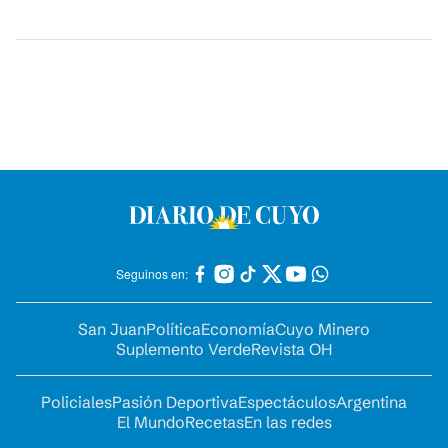
Seguinos en:
San Juan
Política
Economía
Cuyo Minero
Suplemento Verde
Revista OH
Policiales
Pasión Deportiva
Espectáculos
Argentina
El Mundo
Recetas
En las redes