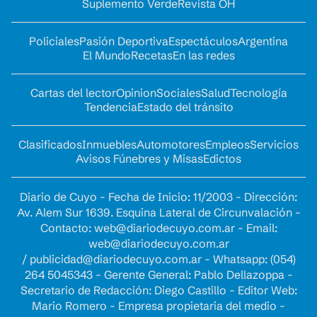
Suplemento Verde
Revista OH
Policiales
Pasión Deportiva
Espectáculos
Argentina
El Mundo
Recetas
En las redes
Cartas del lector
Opinion
Sociales
Salud
Tecnología
Tendencia
Estado del tránsito
Clasificados
Inmuebles
Automotores
Empleos
Servicios
Avisos Fúnebres y Misas
Edictos
Diario de Cuyo - Fecha de Inicio: 11/2003 - Dirección:
Av. Alem Sur 1639. Esquina Lateral de Circunvalación -
Contacto:
web@diariodecuyo.com.ar
- Email:
web@diariodecuyo.com.ar
/
publicidad@diariodecuyo.com.ar
-
Whatsapp: (054)
264 5045343 - Gerente General: Pablo Dellazoppa -
Secretario de Redacción: Diego Castillo - Editor Web:
Mario Romero - Empresa propietaria del medio -