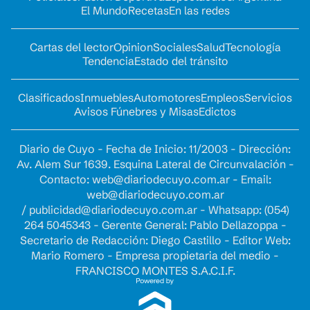
El Mundo
Recetas
En las redes
Cartas del lector
Opinion
Sociales
Salud
Tecnología
Tendencia
Estado del tránsito
Clasificados
Inmuebles
Automotores
Empleos
Servicios
Avisos Fúnebres y Misas
Edictos
Diario de Cuyo - Fecha de Inicio: 11/2003 - Dirección:
Av. Alem Sur 1639. Esquina Lateral de Circunvalación -
Contacto:
web@diariodecuyo.com.ar
- Email:
web@diariodecuyo.com.ar
/
publicidad@diariodecuyo.com.ar
-
Whatsapp: (054)
264 5045343 - Gerente General: Pablo Dellazoppa -
Secretario de Redacción: Diego Castillo - Editor Web:
Mario Romero - Empresa propietaria del medio -
FRANCISCO MONTES S.A.C.I.F.