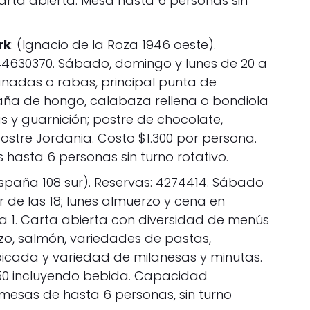
rta abierta. Mesa hasta 6 personas sin
rk
: (Ignacio de la Roza 1946 oeste).
44630370. Sábado, domingo y lunes de 20 a
nadas o rabas, principal punta de
saña de hongo, calabaza rellena o bondiola
 y guarnición; postre de chocolate,
stre Jordania. Costo $1.300 por persona.
 hasta 6 personas sin turno rotativo.
España 108 sur). Reservas: 4274414. Sábado
 de las 18; lunes almuerzo y cena en
 a 1. Carta abierta con diversidad de menús
rizo, salmón, variedades de pastas,
picada y variedad de milanesas y minutas.
50 incluyendo bebida. Capacidad
mesas de hasta 6 personas, sin turno