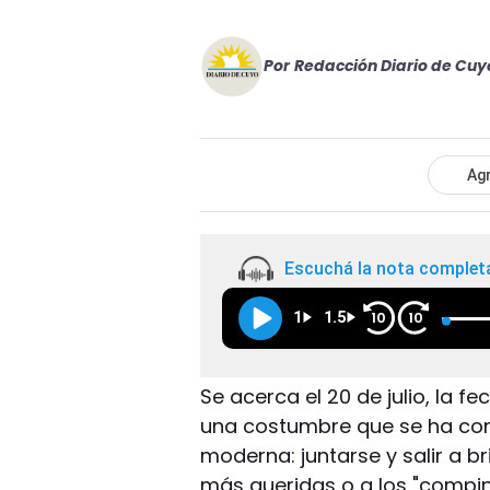
Por
Redacción Diario de Cuy
Agr
Escuchá la nota complet
1
1.5
10
10
Se acerca el 20 de julio, la f
una costumbre que se ha conve
moderna: juntarse y salir a 
más queridas o a los "compin