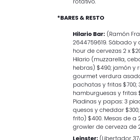
rotativo.
*BARES & RESTO
Hilario Bar:
(Ramón Fran
2644759619. Sábado y d
hour de cervezas 2 x $20
Hilario (muzzarella, ceb
hebras) $490; jamón y r
gourmet verdura asada
pachatas y fritas $700; 
hamburguesas y fritas 
Piadinas y papas: 3 piad
quesos y cheddar $300; 
frito) $400. Mesas de a 
growler de cerveza de 2 
Leinster:
(Libertador 37