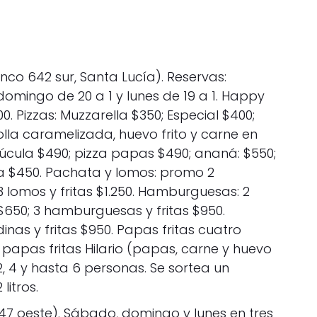
co 642 sur, Santa Lucía). Reservas:
omingo de 20 a 1 y lunes de 19 a 1. Happy
0. Pizzas: Muzzarella $350; Especial $400;
olla caramelizada, huevo frito y carne en
úcula $490; pizza papas $490; ananá: $550;
 $450. Pachata y lomos: promo 2
3 lomos y fritas $1.250. Hamburguesas: 2
$650; 3 hamburguesas y fritas $950.
inas y fritas $950. Papas fritas cuatro
papas fritas Hilario (papas, carne y huevo
2, 4 y hasta 6 personas. Se sortea un
litros.
47 oeste). Sábado, domingo y lunes en tres