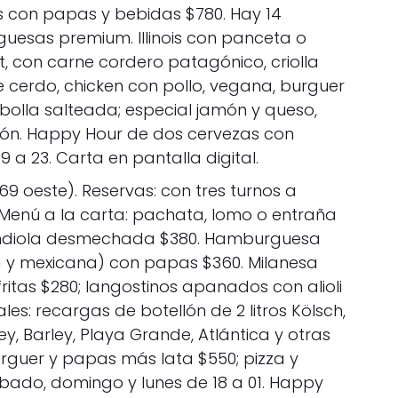
con papas y bebidas $780. Hay 14
esas premium. Illinois con panceta o
, con carne cordero patagónico, criolla
 cerdo, chicken con pollo, vegana, burguer
bolla salteada; especial jamón y queso,
ón. Happy Hour de dos cervezas con
9 a 23. Carta en pantalla digital.
69 oeste). Reservas: con tres turnos a
 Menú a la carta: pachata, lomo o entraña
bondiola desmechada $380. Hamburguesa
sa y mexicana) con papas $360. Milanesa
itas $280; langostinos apanados con alioli
es: recargas de botellón de 2 litros Kölsch,
ey, Barley, Playa Grande, Atlántica y otras
guer y papas más lata $550; pizza y
Sábado, domingo y lunes de 18 a 01. Happy