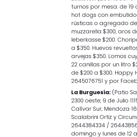
turnos por mesa: de 19 a 
hot dogs con embutido
rústicas o agregado de
muzzarella $300, aros de
leberkasse $200. Chorip
a $350. Huevos revuelto
arvejas $350. Lomos cu
22 canillas por un litro
de $200 a $300. Happy H
2645076751 y por Faceb
La Burguesía:
(Patio S
2300 oeste; 9 de Julio 1
Calívar Sur; Mendoza 16
Scalabrini Ortiz y Circu
2644384334 / 26443856
domingo y lunes de 12 a