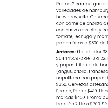
Promo 2 hamburguesas 
variedades de hamburgu
huevo revuelto. Gourmet
con carne de chorizo de
con huevo revuelto y ce
tomate, lechuga y morr
papas fritas a $300 de 1
Antares:
(Libertador 33
2644455972 de 10 a 22.
y papas fritas; o de 
(angus, criolla, france
napolitana con papas fr
$350. Cervezas artesanal
Scotch, Porter $410; Hon
marcas $430. Promo bur
botellón 2 litros $700. 