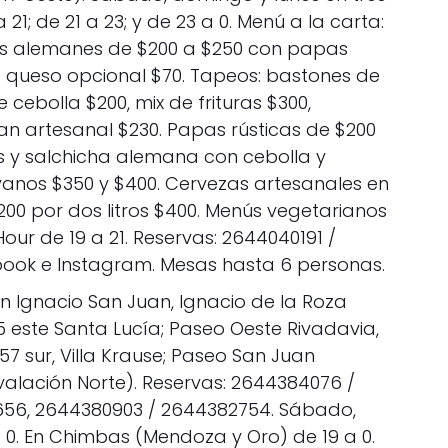
21; de 21 a 23; y de 23 a 0. Menú a la carta:
s alemanes de $200 a $250 con papas
 queso opcional $70. Tapeos: bastones de
 cebolla $200, mix de frituras $300,
an artesanal $230. Papas rústicas de $200
s y salchicha alemana con cebolla y
yanos $350 y $400. Cervezas artesanales en
 $200 por dos litros $400. Menús vegetarianos
our de 19 a 21. Reservas: 2644040191 /
ook e Instagram. Mesas hasta 6 personas.
an Ignacio San Juan, Ignacio de la Roza
115 este Santa Lucía; Paseo Oeste Rivadavia,
57 sur, Villa Krause; Paseo San Juan
nvalación Norte). Reservas: 2644384076 /
56, 2644380903 / 2644382754. Sábado,
 0. En Chimbas (Mendoza y Oro) de 19 a 0.