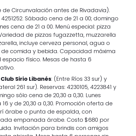
e de Circunvalación antes de Rivadavia).
 4251252. Sábado cena de 21 a 00; domingo
unes cena de 21 a 00. Menú especial: pizza
 Variedad de pizzas fugazzetta, muzzarella
arella, incluye cerveza personal, agua o
a de comida y bebida. Capacidad máxima
 espacio físico. Mesas de hasta 6
ativo.
 Club Sirio Libanés
: (Entre Ríos 33 sur) y
ateral 261 sur). Reservas: 4230105, 4223841 y
ingo sólo cena de 20,30 a 0,30. Lunes
 16 y de 20,30 a 0,30. Promoción oferta de
rrí árabe o punta de espalda, con
ntrada empanada árabe. Costo $680 por
uida. Invitación para brindis con amigos