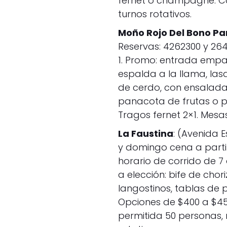
fernet o champagne. Ca
turnos rotativos.
Moño Rojo Del Bono Pa
Reservas: 4262300 y 26
1. Promo: entrada empa
espalda a la llama, la
de cerdo, con ensaladas
panacota de frutas o po
Tragos fernet 2×1. Mesas
La Faustina
: (Avenida 
y domingo cena a partir
horario de corrido de 7
a elección: bife de cho
langostinos, tablas de 
Opciones de $400 a $4
permitida 50 personas, 